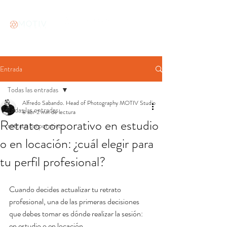
Entrada
Todas las entradas
Alfredo Sabando. Head of Photography MOTIV Studio
Todas las entradas
8 abr
2 min de lectura
Retrato corporativo en estudio
retrato corporativo
o en locación: ¿cuál elegir para
tu perfil profesional?
Cuando decides actualizar tu retrato 
profesional, una de las primeras decisiones 
que debes tomar es dónde realizar la sesión: 
en estudio o en locación.