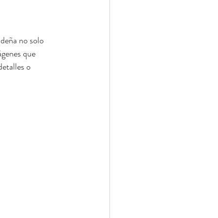
ideña no solo 
ágenes que 
etalles o 