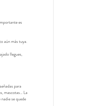
importante es 
oto aún más tuya.
ajado llegues, 
señadas para 
los, mascotas… La 
 nadie se quede 