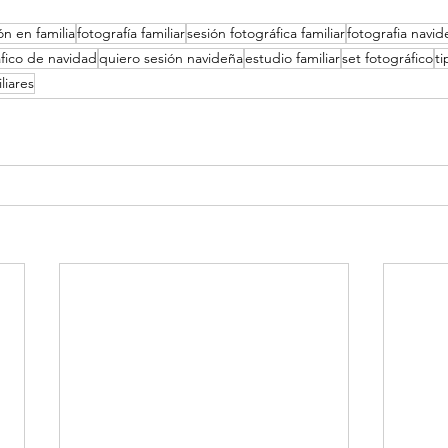
ón en familia
fotografía familiar
sesión fotográfica familiar
fotografia navid
áfico de navidad
quiero sesión navideña
estudio familiar
set fotográfico
ti
liares