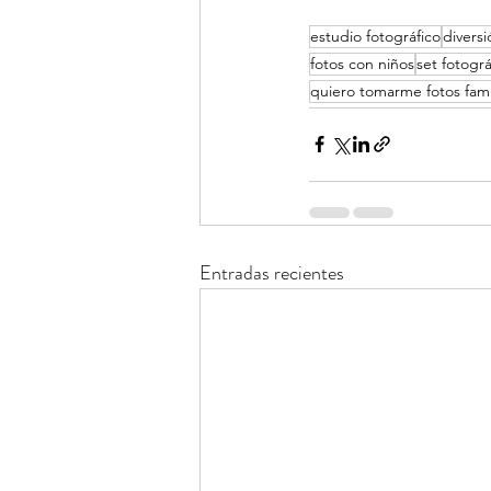
estudio fotográfico
diversi
fotos con niños
set fotogr
quiero tomarme fotos fami
Entradas recientes