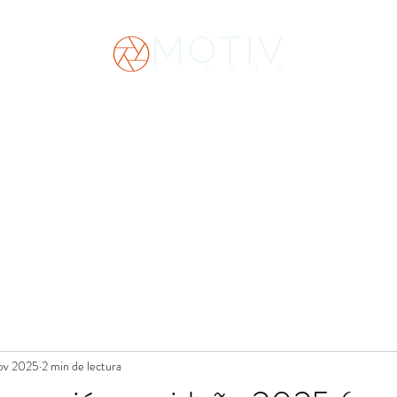
cio
Servicios
Bodas
Contacto
Promociones
Academy
Blo
ov 2025
2 min de lectura