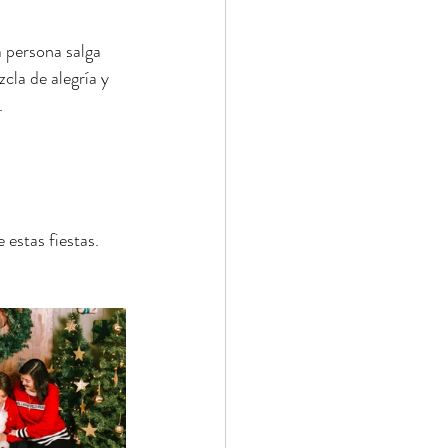
 persona salga 
la de alegría y 
.
stas fiestas.  